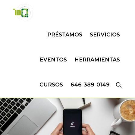
Skip
Skip
to
to
primary
main
INQMATIC
Centro
navigation
content
PRÉSTAMOS
SERVICIOS
de
Negocios
EVENTOS
HERRAMIENTAS
CURSOS
646-389-0149