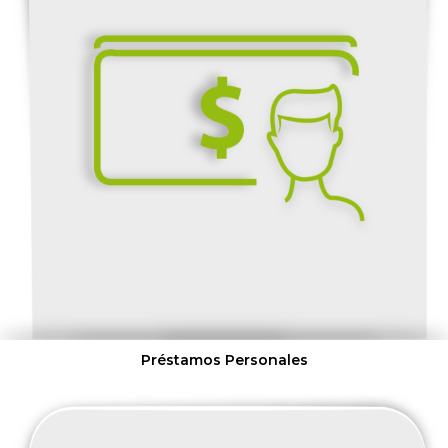
k
.
Préstamos Personales