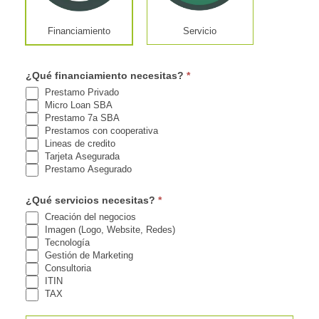
a
Financiamiento
Servicio
r
e
¿Qué financiamiento necesitas?
*
h
Prestamo Privado
u
Micro Loan SBA
Prestamo 7a SBA
m
Prestamos con cooperativa
Lineas de credito
a
Tarjeta Asegurada
Prestamo Asegurado
n
,
¿Qué servicios necesitas?
*
Creación del negocios
l
Imagen (Logo, Website, Redes)
Tecnología
e
Gestión de Marketing
Consultoria
a
ITIN
v
TAX
e