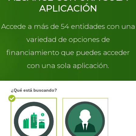
APLICACIÓN
Accede a más de 54 entidades con una
variedad de opciones de
financiamiento que puedes acceder
con una sola aplicación.
01.
¿Qué está buscando?
I
Formulario
f
integrado
y
inQmatic
o
u