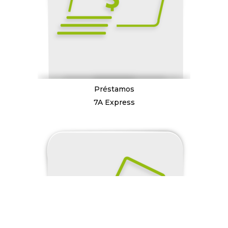
Préstamos
7A Express
© 2026 |
INQ Management & Consulting, DBA inQmatic .
QUIENES SOMOS
QUÉ NECESITAS
PRENSA
NOTICIAS
VIDEOS
FOTOS
MI CUENTA