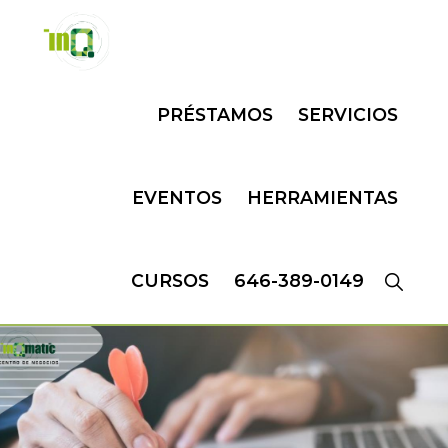
Skip
Skip
to
to
primary
main
INQMATIC
Centro
navigation
content
PRÉSTAMOS
SERVICIOS
de
Negocios
EVENTOS
HERRAMIENTAS
CURSOS
646-389-0149