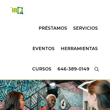
Skip
Skip
to
to
primary
main
INQMATIC
Centro
navigation
content
PRÉSTAMOS
SERVICIOS
de
Negocios
EVENTOS
HERRAMIENTAS
CURSOS
646-389-0149