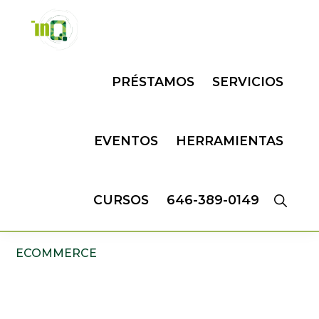
Skip
Skip
to
to
primary
main
INQMATIC
Centro
navigation
content
PRÉSTAMOS
SERVICIOS
de
Negocios
EVENTOS
HERRAMIENTAS
CURSOS
646-389-0149
ECOMMERCE