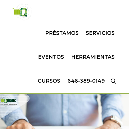
Skip
Skip
to
to
primary
main
INQMATIC
Centro
navigation
content
PRÉSTAMOS
SERVICIOS
de
Negocios
EVENTOS
HERRAMIENTAS
CURSOS
646-389-0149