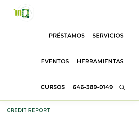
Skip
Skip
to
to
primary
main
INQMATIC
Centro
navigation
content
PRÉSTAMOS
SERVICIOS
de
Negocios
EVENTOS
HERRAMIENTAS
CURSOS
646-389-0149
CREDIT REPORT