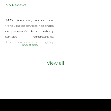
No Reviews
ATAX Allentown, somos una
franquicia de servicios nacionales
de preparación de impuestos y
servicios empresariales.
Atendemos a clientes en inglés y
Read more...
español. Ofrecemos distintos
servicios para ayudarle con sus
finanzas personales y comerciales:
View all
Personal Taxes Business Taxes
Bookkeeping Payroll
Incorporation Services – Business
structure creation, including C-
Corp, S-Corp, LLC, Professional
Corporation, and Not-for-Profit
Ya sea que necesite ayuda para
arreglar