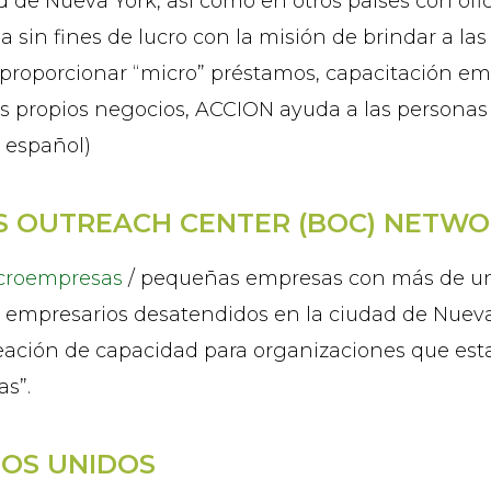
d de Nueva York, así como en otros países con ofi
a sin fines de lucro con la misión de brindar a la
 proporcionar “micro” préstamos, capacitación empr
s propios negocios, ACCION ayuda a las personas
y español)
S OUTREACH CENTER (BOC) NETW
icroempresas
/ pequeñas empresas con más de una
 a empresarios desatendidos en la ciudad de Nuev
creación de capacidad para organizaciones que es
s”.
OS UNIDOS