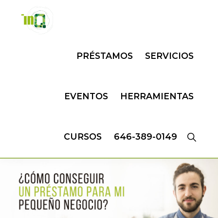
Skip
Skip
to
to
primary
main
INQMATIC
Centro
navigation
content
PRÉSTAMOS
SERVICIOS
de
Negocios
EVENTOS
HERRAMIENTAS
CURSOS
646-389-0149