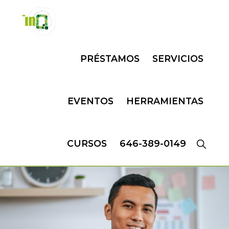
Skip
Skip
to
to
primary
main
INQMATIC
Centro
navigation
content
PRÉSTAMOS
SERVICIOS
de
Negocios
EVENTOS
HERRAMIENTAS
CURSOS
646-389-0149