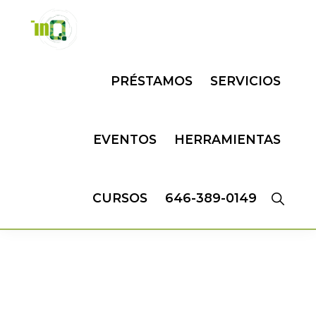
Skip
Skip
to
to
primary
main
INQMATIC
Centro
navigation
content
PRÉSTAMOS
SERVICIOS
de
Negocios
EVENTOS
HERRAMIENTAS
CURSOS
646-389-0149