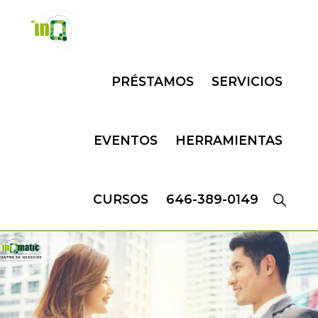
Skip
Skip
to
to
primary
main
INQMATIC
Centro
navigation
content
PRÉSTAMOS
SERVICIOS
de
Negocios
EVENTOS
HERRAMIENTAS
CURSOS
646-389-0149