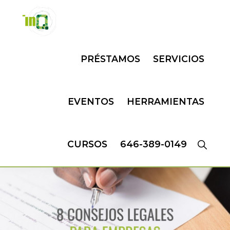
Skip
Skip
to
to
primary
main
INQMATIC
Centro
navigation
content
PRÉSTAMOS
SERVICIOS
de
Negocios
EVENTOS
HERRAMIENTAS
CURSOS
646-389-0149