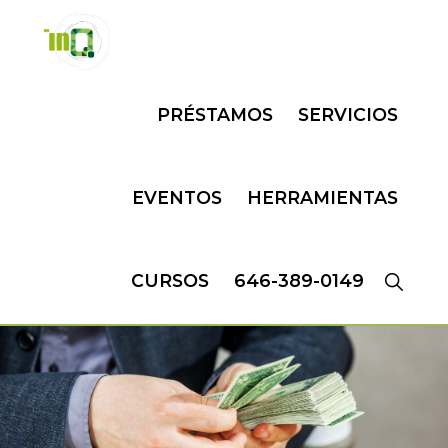
Skip
Skip
to
to
primary
main
INQMATIC
Centro
navigation
content
PRÉSTAMOS
SERVICIOS
de
Negocios
EVENTOS
HERRAMIENTAS
CURSOS
646-389-0149