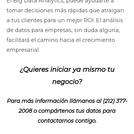
El Big Data Analytics, puede ayudarte a
tomar decisiones más rápidas que atraigan
a tus clientes para un mejor ROI. El análisis
de datos para empresas, sin duda alguna,
facilitará el camino hacia el crecimiento
empresarial.
¿Quieres iniciar ya mismo tu
negocio
?
© 2026 |
Para más información llámanos al (212) 377-
INQ Management & Consulting, DBA inQmatic .
2008 o
compártenos tus datos para
QUIENES SOMOS
QUÉ NECESITAS
PRENSA
NOTICIAS
VIDEOS
FOTOS
MI CUENTA
contactarnos contigo.