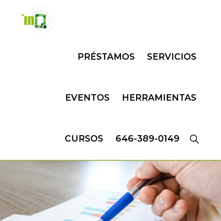
Skip
Skip
to
to
primary
main
INQMATIC
Centro
navigation
content
PRÉSTAMOS
SERVICIOS
de
Negocios
EVENTOS
HERRAMIENTAS
CURSOS
646-389-0149