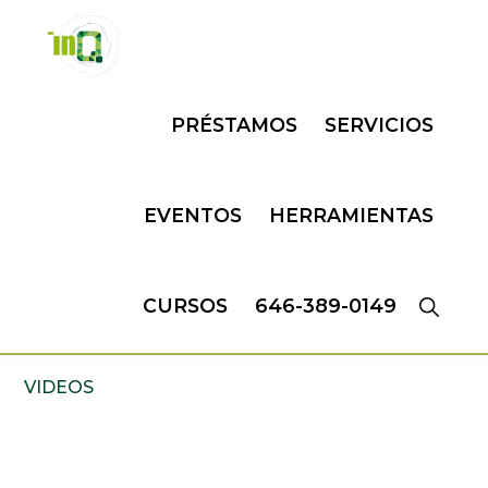
Skip
Skip
to
to
primary
main
INQMATIC
Centro
navigation
content
PRÉSTAMOS
SERVICIOS
de
Negocios
EVENTOS
HERRAMIENTAS
CURSOS
646-389-0149
VIDEOS