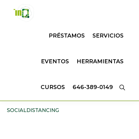
Skip
Skip
to
to
primary
main
INQMATIC
Centro
navigation
content
PRÉSTAMOS
SERVICIOS
de
Negocios
EVENTOS
HERRAMIENTAS
CURSOS
646-389-0149
SOCIALDISTANCING