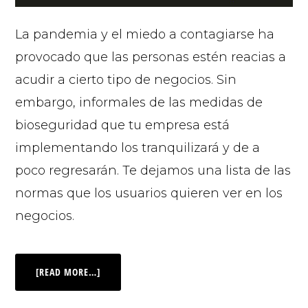
La pandemia y el miedo a contagiarse ha
provocado que las personas estén reacias a
acudir a cierto tipo de negocios. Sin
embargo, informales de las medidas de
bioseguridad que tu empresa está
implementando los tranquilizará y de a
poco regresarán. Te dejamos una lista de las
normas que los usuarios quieren ver en los
negocios.
[READ MORE…]
© 2026 |
INQ Management & Consulting, DBA inQmatic .
QUIENES SOMOS
QUÉ NECESITAS
PRENSA
NOTICIAS
VIDEOS