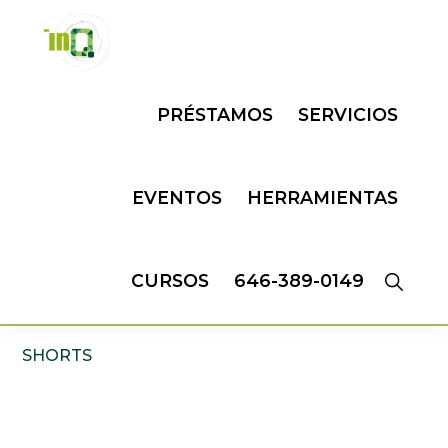
Skip
Skip
to
to
primary
main
INQMATIC
Centro
navigation
content
PRÉSTAMOS
SERVICIOS
de
Negocios
EVENTOS
HERRAMIENTAS
CURSOS
646-389-0149
SHORTS