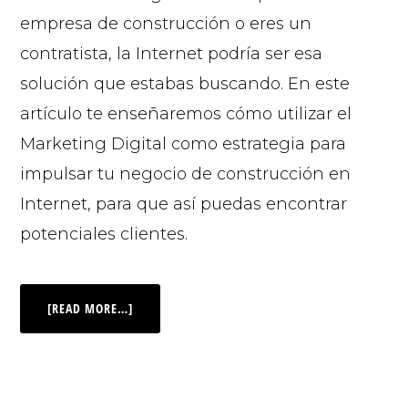
empresa de construcción o eres un
contratista, la Internet podría ser esa
solución que estabas buscando. En este
artículo te enseñaremos cómo utilizar el
Marketing Digital como estrategia para
impulsar tu negocio de construcción en
Internet, para que así puedas encontrar
potenciales clientes.
[READ MORE…]
© 2026 |
INQ Management & Consulting, DBA inQmatic .
QUIENES SOMOS
QUÉ NECESITAS
PRENSA
NOTICIAS
VIDEOS
FOTOS
MI CUENTA