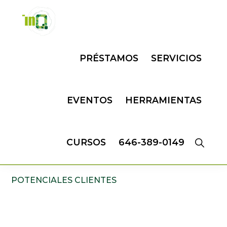
Skip
Skip
to
to
primary
main
INQMATIC
Centro
navigation
content
PRÉSTAMOS
SERVICIOS
de
Negocios
EVENTOS
HERRAMIENTAS
CURSOS
646-389-0149
POTENCIALES CLIENTES