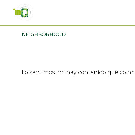
Skip
Skip
to
to
primary
main
INQMATIC
Centro
navigation
content
NEIGHBORHOOD
de
Negocios
Lo sentimos, no hay contenido que coinc