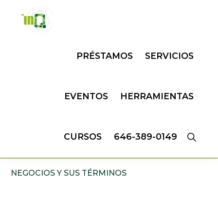
Skip
Skip
to
to
primary
main
INQMATIC
Centro
navigation
content
PRÉSTAMOS
SERVICIOS
de
Negocios
EVENTOS
HERRAMIENTAS
CURSOS
646-389-0149
NEGOCIOS Y SUS TÉRMINOS