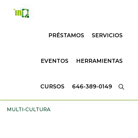
Skip
Skip
to
to
primary
main
INQMATIC
Centro
navigation
content
PRÉSTAMOS
SERVICIOS
de
Negocios
EVENTOS
HERRAMIENTAS
CURSOS
646-389-0149
MULTI-CULTURA