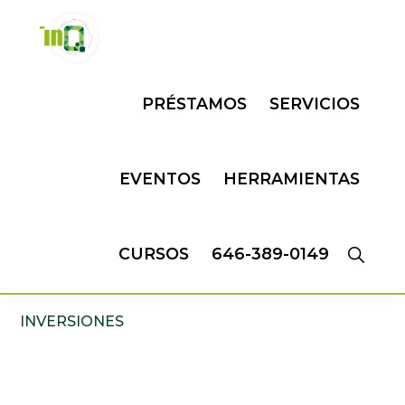
Skip
Skip
to
to
primary
main
INQMATIC
Centro
navigation
content
PRÉSTAMOS
SERVICIOS
de
Negocios
EVENTOS
HERRAMIENTAS
CURSOS
646-389-0149
INVERSIONES