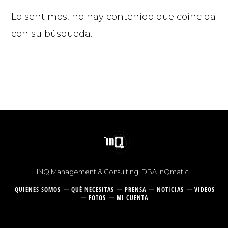
Lo sentimos, no hay contenido que coincida
con su búsqueda.
© 2026 |
INQ Management & Consulting, DBA inQmatic .
QUIENES SOMOS
QUÉ NECESITAS
PRENSA
NOTICIAS
VIDEOS
FOTOS
MI CUENTA