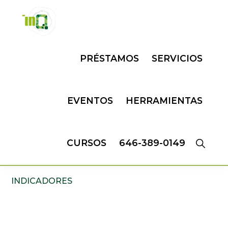
Skip
Skip
to
to
primary
main
INQMATIC
Centro
navigation
content
PRÉSTAMOS
SERVICIOS
de
Negocios
EVENTOS
HERRAMIENTAS
CURSOS
646-389-0149
INDICADORES