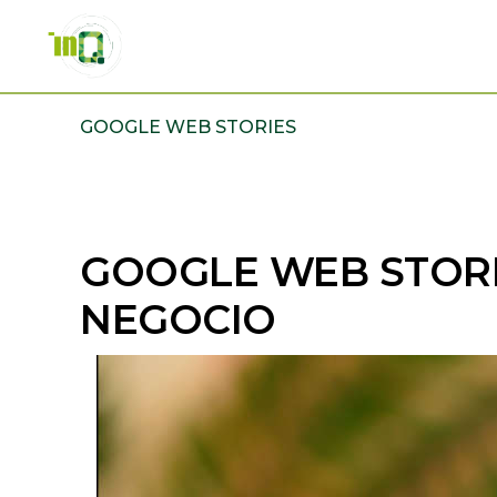
Skip
Skip
to
to
primary
main
INQMATIC
Centro
navigation
content
GOOGLE WEB STORIES
de
Negocios
GOOGLE WEB STOR
NEGOCIO