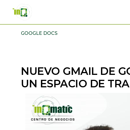
Skip
Skip
to
to
primary
main
INQMATIC
Centro
navigation
content
GOOGLE DOCS
de
Negocios
NUEVO GMAIL DE G
UN ESPACIO DE TR