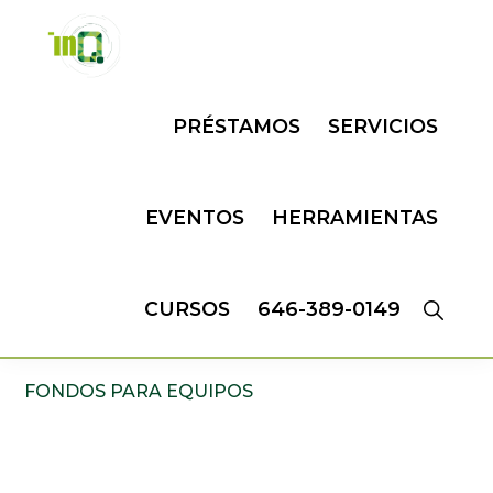
Skip
Skip
to
to
primary
main
INQMATIC
Centro
navigation
content
PRÉSTAMOS
SERVICIOS
de
Negocios
EVENTOS
HERRAMIENTAS
CURSOS
646-389-0149
FONDOS PARA EQUIPOS