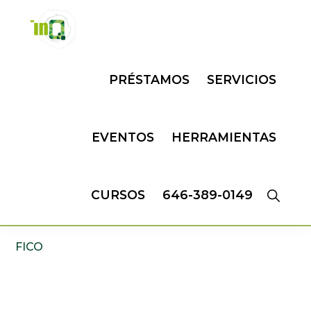
Skip
Skip
to
to
primary
main
INQMATIC
Centro
navigation
content
PRÉSTAMOS
SERVICIOS
de
Negocios
EVENTOS
HERRAMIENTAS
CURSOS
646-389-0149
FICO