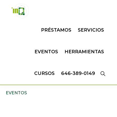
Skip
Skip
to
to
primary
main
INQMATIC
Centro
navigation
content
PRÉSTAMOS
SERVICIOS
de
Negocios
EVENTOS
HERRAMIENTAS
CURSOS
646-389-0149
EVENTOS