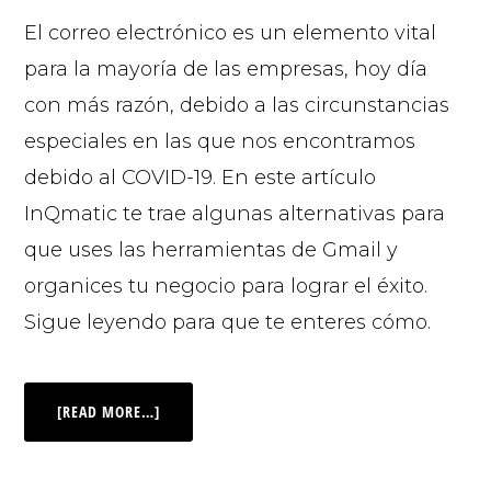
El correo electrónico es un elemento vital
para la mayoría de las empresas, hoy día
con más razón, debido a las circunstancias
especiales en las que nos encontramos
debido al COVID-19. En este artículo
InQmatic te trae algunas alternativas para
que uses las herramientas de Gmail y
organices tu negocio para lograr el éxito.
Sigue leyendo para que te enteres cómo.
[READ MORE…]
© 2026 |
INQ Management & Consulting, DBA inQmatic .
QUIENES SOMOS
QUÉ NECESITAS
PRENSA
NOTICIAS
VIDEOS
FOTOS
MI CUENTA