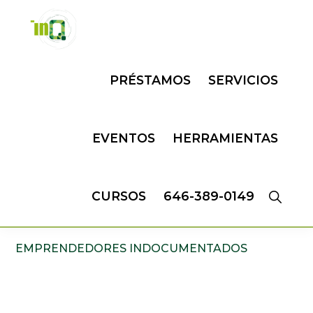
Skip
Skip
to
to
primary
main
INQMATIC
Centro
navigation
content
PRÉSTAMOS
SERVICIOS
de
Negocios
EVENTOS
HERRAMIENTAS
CURSOS
646-389-0149
EMPRENDEDORES INDOCUMENTADOS