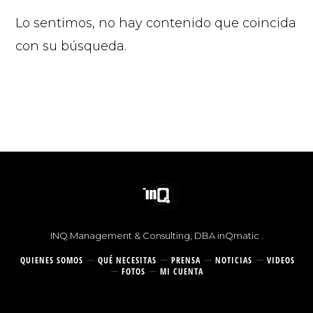
Lo sentimos, no hay contenido que coincida
con su búsqueda.
© 2026 |
INQ Management & Consulting, DBA inQmatic .
QUIENES SOMOS
QUÉ NECESITAS
PRENSA
NOTICIAS
VIDEOS
FOTOS
MI CUENTA