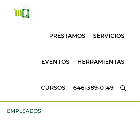
Skip
Skip
to
to
primary
main
INQMATIC
Centro
navigation
content
PRÉSTAMOS
SERVICIOS
de
Negocios
EVENTOS
HERRAMIENTAS
CURSOS
646-389-0149
EMPLEADOS