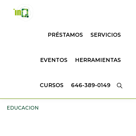
Skip
Skip
to
to
primary
main
INQMATIC
Centro
navigation
content
PRÉSTAMOS
SERVICIOS
de
Negocios
EVENTOS
HERRAMIENTAS
CURSOS
646-389-0149
EDUCACION