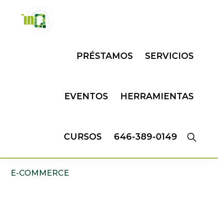
Skip
Skip
to
to
primary
main
INQMATIC
Centro
navigation
content
PRÉSTAMOS
SERVICIOS
de
Negocios
EVENTOS
HERRAMIENTAS
CURSOS
646-389-0149
E-COMMERCE