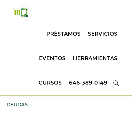
Skip
Skip
to
to
primary
main
INQMATIC
Centro
navigation
content
PRÉSTAMOS
SERVICIOS
de
Negocios
EVENTOS
HERRAMIENTAS
CURSOS
646-389-0149
DEUDAS