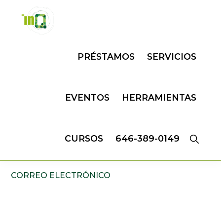
Skip
Skip
to
to
primary
main
INQMATIC
Centro
navigation
content
PRÉSTAMOS
SERVICIOS
de
Negocios
EVENTOS
HERRAMIENTAS
CURSOS
646-389-0149
CORREO ELECTRÓNICO