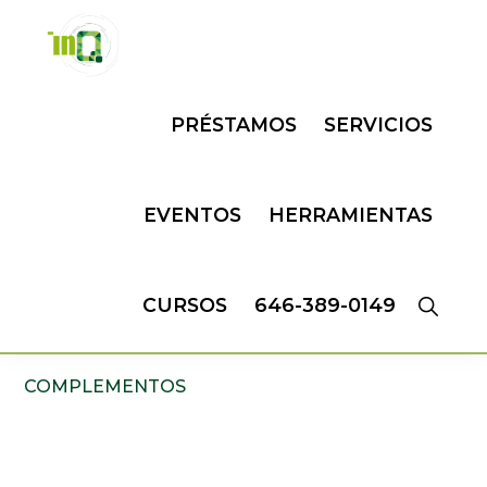
Skip
Skip
to
to
primary
main
INQMATIC
Centro
navigation
content
PRÉSTAMOS
SERVICIOS
de
Negocios
EVENTOS
HERRAMIENTAS
CURSOS
646-389-0149
COMPLEMENTOS