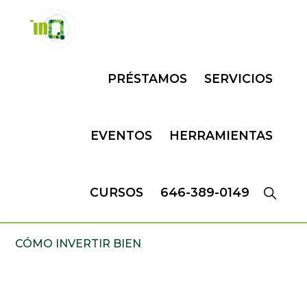
Skip
Skip
to
to
primary
main
INQMATIC
Centro
navigation
content
PRÉSTAMOS
SERVICIOS
de
Negocios
EVENTOS
HERRAMIENTAS
CURSOS
646-389-0149
CÓMO INVERTIR BIEN