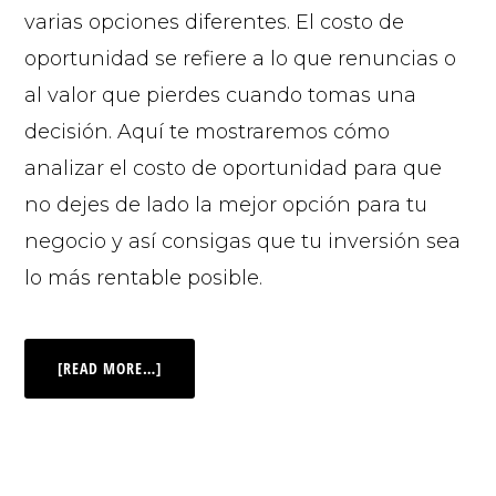
varias opciones diferentes. El costo de
oportunidad se refiere a lo que renuncias o
al valor que pierdes cuando tomas una
decisión. Aquí te mostraremos cómo
analizar el costo de oportunidad para que
no dejes de lado la mejor opción para tu
negocio y así consigas que tu inversión sea
lo más rentable posible.
[READ MORE…]
© 2026 |
INQ Management & Consulting, DBA inQmatic .
QUIENES SOMOS
QUÉ NECESITAS
PRENSA
NOTICIAS
VIDEOS
FOTOS
MI CUENTA