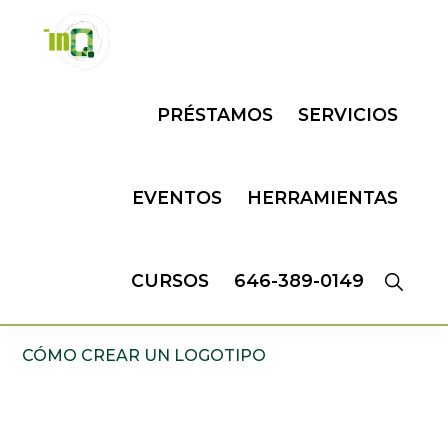
Skip
Skip
to
to
primary
main
INQMATIC
Centro
navigation
content
PRÉSTAMOS
SERVICIOS
de
Negocios
EVENTOS
HERRAMIENTAS
CURSOS
646-389-0149
CÓMO CREAR UN LOGOTIPO