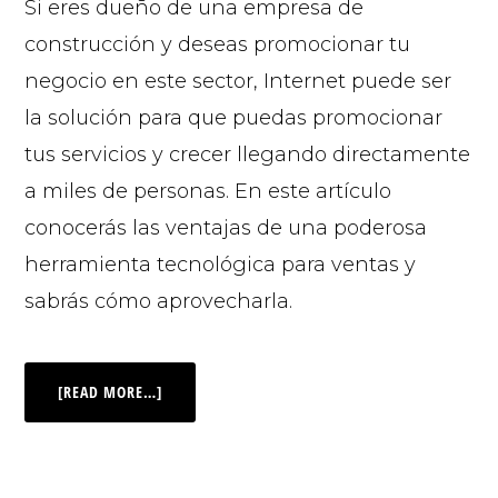
Si eres dueño de una empresa de
construcción y deseas promocionar tu
negocio en este sector, Internet puede ser
la solución para que puedas promocionar
tus servicios y crecer llegando directamente
a miles de personas. En este artículo
conocerás las ventajas de una poderosa
herramienta tecnológica para ventas y
sabrás cómo aprovecharla.
[READ MORE…]
© 2026 |
INQ Management & Consulting, DBA inQmatic .
QUIENES SOMOS
QUÉ NECESITAS
PRENSA
NOTICIAS
VIDEOS
FOTOS
MI CUENTA