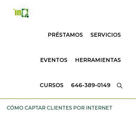
Skip
Skip
to
to
primary
main
INQMATIC
Centro
navigation
content
PRÉSTAMOS
SERVICIOS
de
Negocios
EVENTOS
HERRAMIENTAS
CURSOS
646-389-0149
CÓMO CAPTAR CLIENTES POR INTERNET