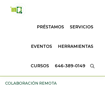
Skip
Skip
to
to
primary
main
INQMATIC
Centro
navigation
content
PRÉSTAMOS
SERVICIOS
de
Negocios
EVENTOS
HERRAMIENTAS
CURSOS
646-389-0149
COLABORACIÓN REMOTA