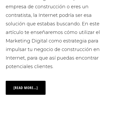
empresa de construcción o eres un
contratista, la Internet podría ser esa
solución que estabas buscando. En este
artículo te enseñaremos cómo utilizar el
Marketing Digital como estrategia para
impulsar tu negocio de construcción en
Internet, para que así puedas encontrar
potenciales clientes.
[READ MORE…]
© 2026 |
INQ Management & Consulting, DBA inQmatic .
QUIENES SOMOS
QUÉ NECESITAS
PRENSA
NOTICIAS
VIDEOS
FOTOS
MI CUENTA