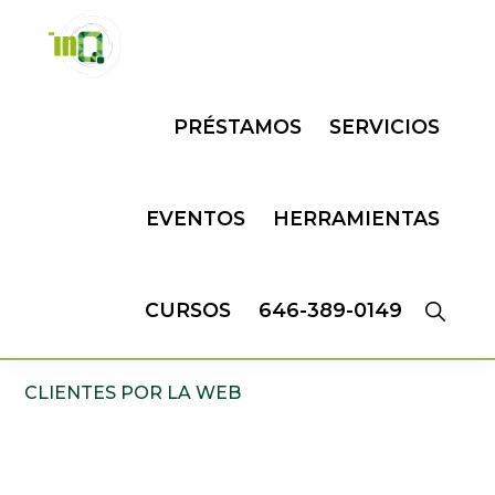
Skip
Skip
to
to
primary
main
INQMATIC
Centro
navigation
content
PRÉSTAMOS
SERVICIOS
de
Negocios
EVENTOS
HERRAMIENTAS
CURSOS
646-389-0149
CLIENTES POR LA WEB