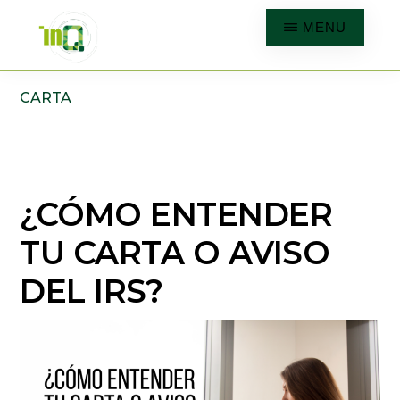
Skip
MENU
to
main
INQMATIC
Centro
CARTA
content
de
Negocios
¿CÓMO ENTENDER
TU CARTA O AVISO
DEL IRS?