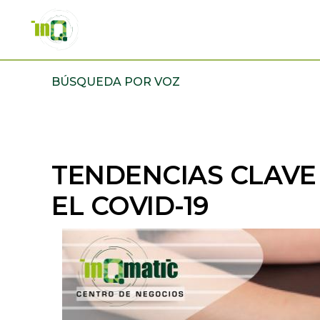
Skip
Skip
to
to
primary
main
INQMATIC
Centro
navigation
content
BÚSQUEDA POR VOZ
de
Negocios
TENDENCIAS CLAVE
EL COVID-19