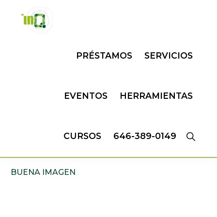
Skip
Skip
to
to
primary
main
INQMATIC
Centro
navigation
content
PRÉSTAMOS
SERVICIOS
de
Negocios
EVENTOS
HERRAMIENTAS
CURSOS
646-389-0149
BUENA IMAGEN