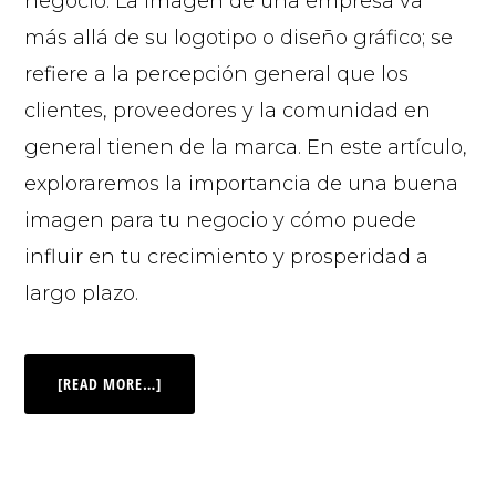
negocio. La imagen de una empresa va
más allá de su logotipo o diseño gráfico; se
refiere a la percepción general que los
clientes, proveedores y la comunidad en
general tienen de la marca. En este artículo,
exploraremos la importancia de una buena
imagen para tu negocio y cómo puede
influir en tu crecimiento y prosperidad a
largo plazo.
[READ MORE…]
© 2026 |
INQ Management & Consulting, DBA inQmatic .
QUIENES SOMOS
QUÉ NECESITAS
PRENSA
NOTICIAS
VIDEOS
FOTOS
MI CUENTA