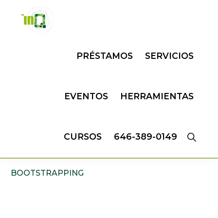
Skip
Skip
to
to
primary
main
INQMATIC
Centro
navigation
content
PRÉSTAMOS
SERVICIOS
de
Negocios
EVENTOS
HERRAMIENTAS
CURSOS
646-389-0149
BOOTSTRAPPING