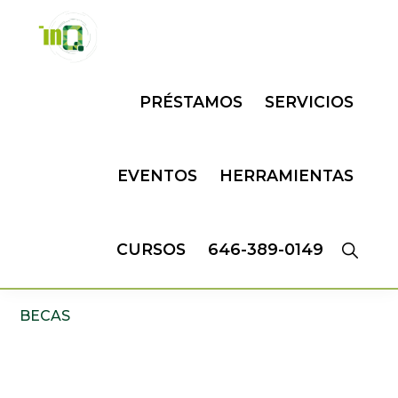
Skip
Skip
to
to
primary
main
INQMATIC
Centro
navigation
content
PRÉSTAMOS
SERVICIOS
de
Negocios
EVENTOS
HERRAMIENTAS
CURSOS
646-389-0149
BECAS