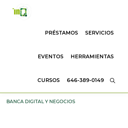
Skip
Skip
to
to
primary
main
INQMATIC
Centro
navigation
content
PRÉSTAMOS
SERVICIOS
de
Negocios
EVENTOS
HERRAMIENTAS
CURSOS
646-389-0149
BANCA DIGITAL Y NEGOCIOS