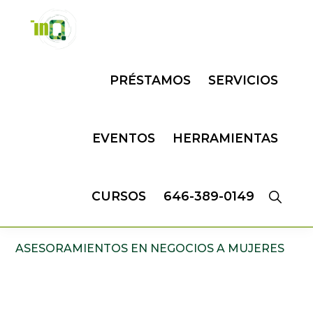
Skip
Skip
to
to
primary
main
INQMATIC
Centro
navigation
content
PRÉSTAMOS
SERVICIOS
de
Negocios
EVENTOS
HERRAMIENTAS
CURSOS
646-389-0149
ASESORAMIENTOS EN NEGOCIOS A MUJERES