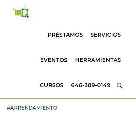
Skip
Skip
to
to
primary
main
INQMATIC
Centro
navigation
content
PRÉSTAMOS
SERVICIOS
de
Negocios
EVENTOS
HERRAMIENTAS
CURSOS
646-389-0149
#ARRENDAMIENTO