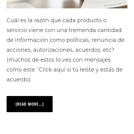
Cuál es la razón que cada producto o
servicio viene con una tremenda cantidad
de información como políticas, renuncia de
acciones, autorizaciones, acuerdos, etc?
(muchos de estos lo ves con mensajes
como este: “Click aquí si tú leíste y estás de
acuerdo).
[READ MORE…]
© 2026 |
INQ Management & Consulting, DBA inQmatic .
QUIENES SOMOS
QUÉ NECESITAS
PRENSA
NOTICIAS
VIDEOS
FOTOS
MI CUENTA